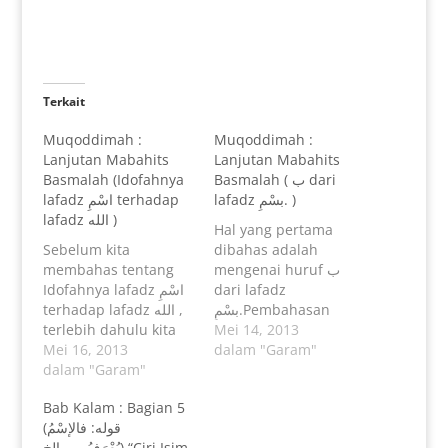
Terkait
Muqoddimah :
Muqoddimah :
Lanjutan Mabahits
Lanjutan Mabahits
Basmalah (Idofahnya
Basmalah ( ب dari
lafadz بسْمِ. )
lafadz اسْمِ terhadap
lafadz الله )
Hal yang pertama
Sebelum kita
dibahas adalah
membahas tentang
mengenai huruf ب
Idofahnya lafadz اسْمِ
dari lafadz
بسْمِ.Pembahasan
terhadap lafadz الله ,
terlebih dahulu kita
yang pertama ini
Mei 14, 2013
harus mengerti
Mei 16, 2013
terbagi menjadi 3
dalam "Garam"
seputar pengetahuan
dalam "Garam"
bahasan, yaitu :1.
tentang idhofah,
Harakatnya ب 2.
Bab Kalam : Bagian 5
meliputi : Pengertian
Ma'nanya ب 3.
(قوله: فالإسْمُ
Idhofah, Tujuan
Muta'allaqnya
يُعْرَفُ…….إلخ) “Ciri Isim