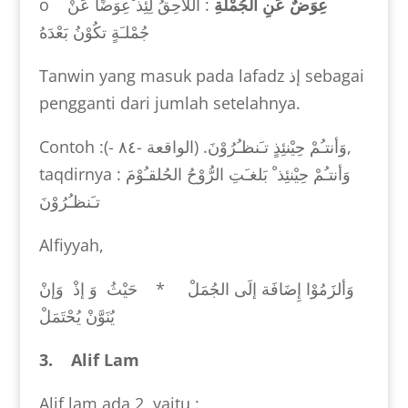
o
: اللاَّحِقُ لِئِذ ْعِوَضًا عَنْ
عِوَضٌ عَنِ الجُمْلةِ
جُمْلـَةٍ تكُوْنُ بَعْدَهُ
Tanwin yang masuk pada lafadz إذ sebagai
pengganti dari jumlah setelahnya.
Contoh
:(-
وَأنتـُمْ حِيْنئِذٍ تـَنظـُرُوْنَ. (الواقعة -٨٤
,
taqdirnya :
وَأنتـُمْ حِيْنئِذ ْ بَلغـَتِ الرُّوْحُ الحُلقـُوْمَ
تـَنظـُرُوْنَ
Alfiyyah,
وَألزَمُوْا إِضَافَة إلَى الجُمَلْ * حَيْثُ وَ إذْ وَإنْ
يُنَوَّنْ يُحْتَمَلْ
3. Alif Lam
Alif lam ada 2, yaitu :