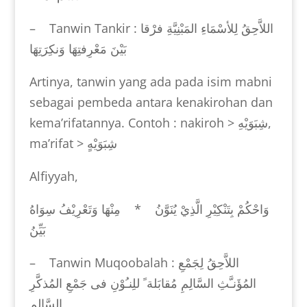
– Tanwin Tankir :
اللاَّحِقُ لِلأسْمَاءِ المَبْنِيَّةِ فرْقا
بَيْنَ مَعْرِفتِهَا وَنكِرَتِهَا
Artinya, tanwin yang ada pada isim mabni
sebagai pembeda antara kenakirohan dan
kema’rifatannya. Contoh : nakiroh >
شِبَوَيْهِ
,
ma’rifat >
شِبَوَيْهٍ
Alfiyyah,
وَاحْكُمْ بِتَنْكِيْرِ الَّذِيْ يُنَوَّنُ * مِنْهَا وَتَعْرِيْفُ سِوَاهُ
بَيِّنُ
– Tanwin Muqoobalah :
اللاَّحِقُ لِجَمْعِ
المُؤَنـَّثِ السَّالِمِ مُقابَلة ً للِنـُوْنِ فى جَمْعِ المُذكَّرِ
السَّالِمِ