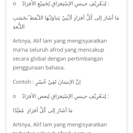
o
لِتـَعْرِيْفِ جـِنسِ الإسْتِغرَاقِ لِجَمِيْعِ الأفرَادْ
:
مَا أشَارَ إلى كُلِّ أفرَادٍ ألـَّتِيْ يَتناوَلـُهَا اللـَّفظ ُبحَسَبِ
اللـُّغةِ
Artinya, Alif lam yang mengisyaratkan
ma’na seluruh afrod yang mencakup
secara global dengan pertimbangan
penggunaan bahasa.
Contoh :
إنَّ الإنسَانَ لفِيْ خُسْرٍ
o
لِتـَعْرِيْفِ جـِنسِ الإسْتِغرَاقِ لِبعض الأفرَادْ
:
مَا أشَارَ إلى كُلِّ أفرَادٍ مُقيَّدًا
Artinya, Alif lam yang mengisyaratkan