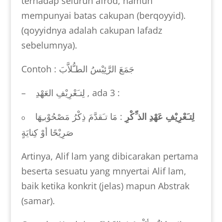
terhadap seluruh afrod, namun
mempunyai batas cakupan (berqoyyid).
(qoyyidnya adalah cakupan lafadz
sebelumnya).
Contoh :
جَمَعَ الرَّئِيْسُ الطـُّلاَّبَ
–
لِتـَعْرِيْفِ العَهْدِ
, ada 3 :
لِتـَعْرِيْفِ عَهْدِ الذ ِّكْرِ
: مَا تـَقدَّمَ ذِكْرُ مَصْحُوْبـِهَا
o
صَرِيْحًا أوْ كِنايَةٍ
Artinya, Alif lam yang dibicarakan pertama
beserta sesuatu yang mnyertai Alif lam,
baik ketika konkrit (jelas) mapun Abstrak
(samar).