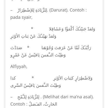
–
لِلزِّيَادَةِ لِلإضْطِرَارْ
. (Darurat). Contoh :
pada syair,
وَلقدْ جَنيْتـُكَ أكْمَؤًا وَعَشَاقِلا *
وَلقدْ نهَيْتـُكَ عَنْ بَناتِ الأوْبَرِ
رَأيْتـُكَ لَمَّا عَنْ عَرَفتَ وُجُوْهَنا * صَدَدْتَ
وَطِبْتَ النـَّفسَ يَاقيْسُ عَنْ عَمْرٍو
Alfiyyah,
وَلِاضْطِرَارٍ كبَناتِ الأوْبَرِ * كذا
وَطِبْتَ النـَّفسَ يَاقيْسُ السَّرِى
–
لِلزِّيَادَةِ لِلـَّمْحِ
. (Melihat dari ma’na asal).
Contoh :
الفـَضلُ
،
الحَارِثُ