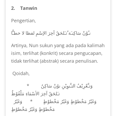
2. Tanwin
Pengertian,
نـُوْنٌ سَاكِنـَة ٌتـَلحَقُ آخِرَ الإسْمِ لفظا لا خطـًّا
Artinya, Nun sukun yang ada pada kalimah
isim, terlihat (konkrit) secara pengucapan,
tidak terlihat (abstrak) secara penulisan.
Qoidah,
*
وَتـَّعْرِيْفُ التـَّنوِيْنِ نوْنٌ سَاكِنٌ
تـَلحَقُ آخِرَ الأسْمَاءِ مَلْفُوْظٌ
وَغَيْرُ مَخْطوْطٍ وَغَيْرُ مَخْطوْطٍ * وَغَيْرُ
مَخْطوْطٍ وَغَيْرُ مَخْطوْطٍ