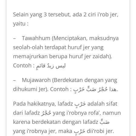
Selain yang 3 tersebut, ada 2 ciri i’rob jer,
yaitu :
– Tawahhum (Menciptakan, maksudnya
seolah-olah terdapat huruf jer yang
memajrurkan berupa huruf jer zaidah).
Contoh :
ليس زيدٌ قائمٍ
– Mujawaroh (Berdekatan dengan yang
dihukumi Jer). Contoh :
هذا حُجْرُ ضَبٍّ خَرْبٍ
.
Pada hakikatnya, lafadz
خَرْبٍ
adalah sifat
dari lafadz
حُجْرُ
yang i’robnya rofa’, namun
karena berdekatan dengan lafadz
ضَبٍّ
yang i’robnya jer, maka
خَرْبٍ
dii’robi jer.