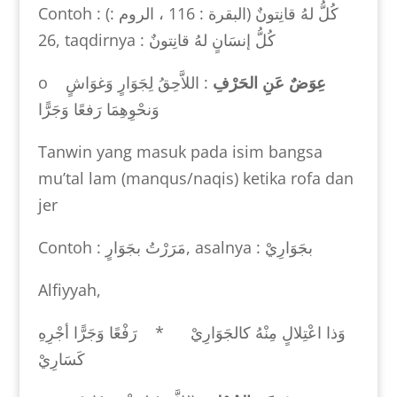
Contoh :
(كُلُّ لهُ قانِتونٌ (البقرة : 116 ، الروم :
26
, taqdirnya :
كُلُّ إنسَانٍ لهُ قانِتونٌ
o
: اللاَّحِقُ لِجَوَارٍ وَغوَاشٍ
عِوَضٌ عَنِ الحَرْفِ
وَنحْوِهِمَا رَفعًا وَجَرًّا
Tanwin yang masuk pada isim bangsa
mu’tal lam (manqus/naqis) ketika rofa dan
jer
Contoh :
مَرَرْتُ بجَوَارٍ
, asalnya :
بجَوَارِيْ
Alfiyyah,
وَذا اعْتِلالٍ مِنْهُ كالجَوَارِيْ * رَفْعًا وَجَرًّا أجْرِهِ
كَسَارِيْ