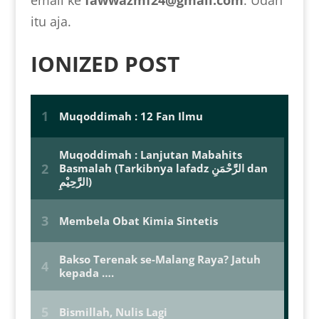
email ke
fawwazmf24@gmail.com
. Udah
itu aja.
IONIZED POST