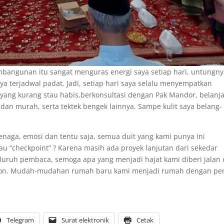
embangunan itu sangat menguras energi saya setiap hari, untungny
a terjadwal padat. Jadi, setiap hari saya selalu menyempatkan
ng kurang stau habis,berkonsultasi dengan Pak Mandor, belanj
 dan murah, serta tektek bengek lainnya. Sampe kulit saya belang-
naga, emosi dan tentu saja, semua duit yang kami punya ini
au “checkpoint” ? Karena masih ada proyek lanjutan dari sekedar
eluruh pembaca, semoga apa yang menjadi hajat kami diberi jalan 
hiron. Mudah-mudahan rumah baru kami menjadi rumah dengan p
Telegram
Surat elektronik
Cetak