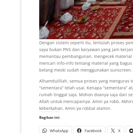
Dengan sistem seperti itu, tentulah proses p
saya bukan PNS dan karyawan yang jam kerjany
memantau pembangunan, mengecek material ya
mencari info-info tentang material yang bagus
belang meski sudah menggunakan sunscreen.
Alhamdulillah, semua proses yang menguras te
“sementara” telah usai. Kenapa “sementara” at
rumah tinggal saja. Mohon doanya saja dari s
Allah untuk mencapainya. Amin ya robb. Ak
keberkahan. Amin ya robbal alamin.
Bagikan ini:
WhatsApp
Facebook
X