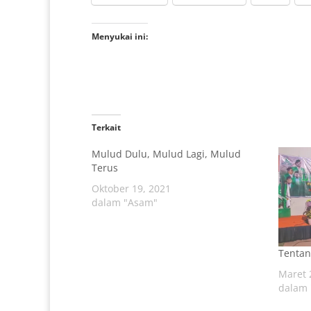
Menyukai ini:
Terkait
Mulud Dulu, Mulud Lagi, Mulud
Terus
Oktober 19, 2021
dalam "Asam"
Tentan
Maret 
dalam