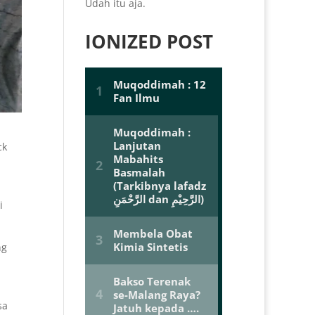
Udah itu aja.
IONIZED POST
ck
i
ng
sa