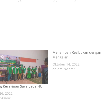
Menambah Kesibukan dengan
Mengajar
Oktober 14, 2022
dalam "Asam"
g Keyakinan Saya pada NU
26, 2022
 "Asam"