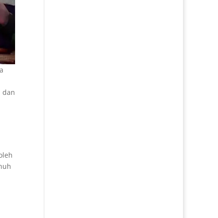
a
a dan
oleh
enuh