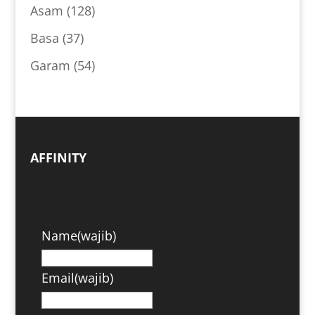
Asam
(128)
Basa
(37)
Garam
(54)
AFFINITY
Name
(wajib)
Email
(wajib)