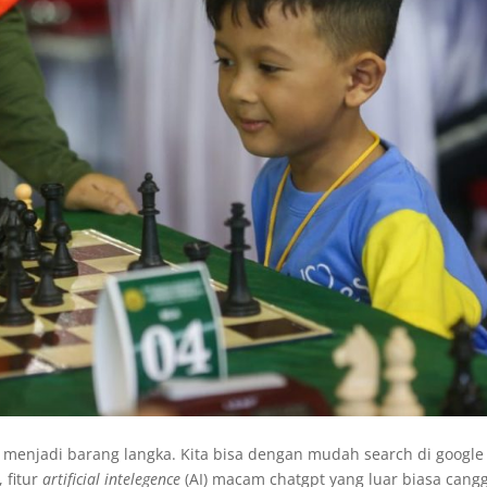
an menjadi barang langka. Kita bisa dengan mudah search di google
 fitur
artificial intelegence
(AI) macam chatgpt yang luar biasa cangg