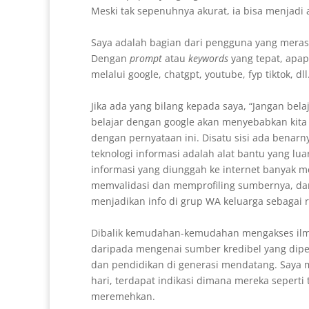
Meski tak sepenuhnya akurat, ia bisa menjadi
Saya adalah bagian dari pengguna yang meras
Dengan
prompt
atau
keywords
yang tepat, apapu
melalui google, chatgpt, youtube, fyp tiktok, d
Jika ada yang bilang kepada saya, “Jangan bela
belajar dengan google akan menyebabkan kita d
dengan pernyataan ini. Disatu sisi ada bena
teknologi informasi adalah alat bantu yang luar
informasi yang diunggah ke internet banyak m
memvalidasi dan memprofiling sumbernya, dan 
menjadikan info di grup WA keluarga sebagai 
Dibalik kemudahan-kemudahan mengakses ilmu
daripada mengenai sumber kredibel yang dipe
dan pendidikan di generasi mendatang. Saya mel
hari, terdapat indikasi dimana mereka sepert
meremehkan.