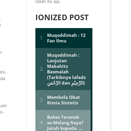
Udah itu aja.
IONIZED POST
.
h
ju
si,
nda
huan
i-