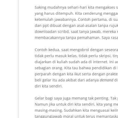
Saking mudahnya sehari-hari kita mengakses 
yang harus ditempuh. Kita cenderung mengga
ketemulah jawabannya. Contoh pertama, di sua
dan ppt dibuat dengan asal-asalan tanpa ruju
downloadan scribd, saat tanya jawab, merek
membacakannya tanpa pemahaman. Saya rasa i
Contoh kedua, saat mengobrol dengan seseorang
tidak perlu masuk kelas, tidak perlu skripsi,
diajarkan di kuliah sudah ada di internet. In
sebagian orang. Kita tau bahwa pendidikan di
perparah dengan kita ikut serta dengan prakt
beli gelar itu ada akibat dari adanya
demand
di
diri kita sendiri.
Gelar bagi saya juga memang tak penting. Tak 
Namun jika untuk diri kita sendiri, kita yang 
masing-masing. Sudahkan kita menguasai keilm
tanggungjawab moral untuk terus memantaskan d