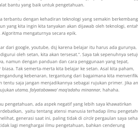
 alat bantu yang baik untuk pengetahuan.
a terbantu dengan kehadiran teknologi yang semakin berkembang
n yang kita ingin kita tanyakan akan dijawab oleh teknologi, enta
ll. Algoritma mengaturnya secara epik.
jar dari google, youtube, dsj karena belajar itu harus ada gurunya,
igurui oleh setan, kita akan tersesat.”. Saya tak sepenuhnya setu
rnya, namun dengan panduan dan cara penggunaan yang tepat,
 biasa. Tak semerta-merta kita belajar ke setan. Asal kita paham,
engandung kebenaran, tergantung dari bagaimana kita menverifika
tentu saja jangan menjadikannya sebagai rujukan primer. Jika a
rujuka
n utama, falyatabawwa’ maq’adahu minannar,
hahaha.
 pengetahuan, ada aspek negatif yang lebih saya khawatirkan
rdebatkan, yaitu tentang atensi manusia terhadap ilmu pengeta
ihat, generasi saat ini, paling tidak di
circle
pergaulan saya sehar
i tidak lagi menghargai ilmu pengetahuan, bahkan cenderung