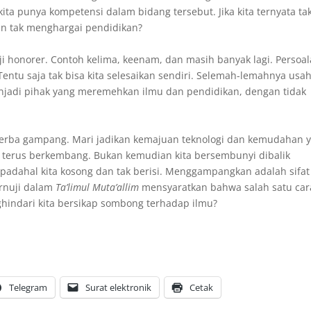
a punya kompetensi dalam bidang tersebut. Jika kita ternyata ta
n tak menghargai pendidikan?
aji honorer. Contoh kelima, keenam, dan masih banyak lagi. Persoa
entu saja tak bisa kita selesaikan sendiri. Selemah-lemahnya usah
menjadi pihak yang meremehkan ilmu dan pendidikan, dengan tidak
a serba gampang. Mari jadikan kemajuan teknologi dan kemudahan 
uk terus berkembang. Bukan kemudian kita bersembunyi dibalik
padahal kita kosong dan tak berisi. Menggampangkan adalah sifat
rnuji dalam
Ta’limul Muta’allim
mensyaratkan bahwa salah satu car
indari kita bersikap sombong terhadap ilmu?
Telegram
Surat elektronik
Cetak