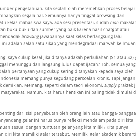
sumber pengetahuan, kita seolah-olah meremehkan proses belajar
mpangkan segala hal. Semuanya hanya tinggal browsing dan
tu kelas mahasiswa saya, ada sesi presentasi, sudah
mah
makala
kan buku-buku dan sumber yang baik karena hasil chatgpt atau
a mendadak
browsing
jawabannya saat kelas berlangsung lalu
ni adalah salah satu sikap yang mendegradasi marwah keilmuan
, saya cukup kesal jika ditanya adakah perkuliahan (S1 atau S2) 
 tinggal menunggu dan langsung lulus dapat ijazah? Toh, semua yang
i adalah pertanyaan yang cukup sering ditanyakan kepada saya oleh
 Indonesia memang punya segudang persoalan kronis. Tapi jangan 
ek demikian. Memang, seperti dalam teori ekonomi,
supply
praktek j
 masyarakat. Namun, kita harus hentikan ini paling tidak dimulai d
penting dari sisi penyebutan oleh orang lain atau bangga-banggaa
menyandang gelar ini harus punya refleksi mendalam pada diri kita
uan sesuai dengan tuntutan gelar yang kita miliki? Kita punya
iri kita memiliki gelar tersebut. Memiliki gelar akademik berarti