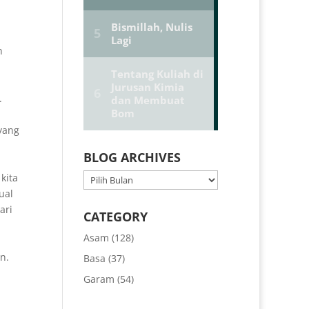
h
.
yang
BLOG ARCHIVES
BLOG
kita
ARCHIVES
ual
ari
CATEGORY
Asam
(128)
n.
Basa
(37)
Garam
(54)