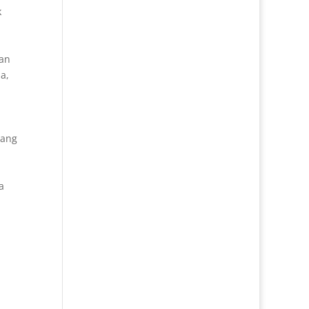
k
lan
a,
yang
a