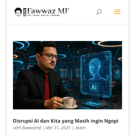
Disrupsi AI dan Kita yang Masih ingin Ngopi
oleh
fawwazmf
|
Mei 31, 2025
|
Asam