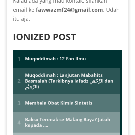
Kalau ada yang mau kontak, silahkan
email ke
fawwazmf24@gmail.com
. Udah
itu aja.
IONIZED POST