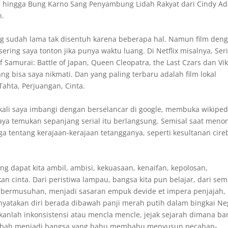
r hingga Bung Karno Sang Penyambung Lidah Rakyat dari Cindy A
n.
g sudah lama tak disentuh karena beberapa hal. Namun film den
ing saya tonton jika punya waktu luang. Di Netflix misalnya, Seri
 Samurai: Battle of Japan, Queen Cleopatra, the Last Czars dan Vi
ang bisa saya nikmati. Dan yang paling terbaru adalah film lokal
hta, Perjuangan, Cinta.
pkali saya imbangi dengan berselancar di google, membuka wikiped
ya temukan sepanjang serial itu berlangsung. Semisal saat meno
a tentang kerajaan-kerajaan tetangganya, seperti kesultanan cire
ang dapat kita ambil, ambisi, kekuasaan, kenaifan, kepolosan,
 cinta. Dari peristiwa lampau, bangsa kita pun belajar, dari sem
li bermusuhan, menjadi sasaran empuk devide et impera penjajah, 
atakan diri berada dibawah panji merah putih dalam bingkai Ne
ukanlah inkonsistensi atau mencla mencle, jejak sejarah dimana b
erubah menjadi bangsa yang bahu membahu menyusun pecahan-