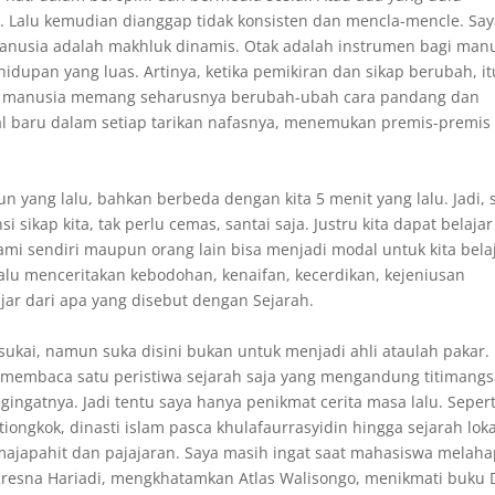
. Lalu kemudian dianggap tidak konsisten dan mencla-mencle. Say
Manusia adalah makhluk dinamis. Otak adalah instrumen bagi man
dupan yang luas. Artinya, ketika pemikiran dan sikap berubah, it
mana manusia memang seharusnya berubah-ubah cara pandang dan
-hal baru dalam setiap tarikan nafasnya, menemukan premis-premis
n yang lalu, bahkan berbeda dengan kita 5 menit yang lalu. Jadi, 
 sikap kita, tak perlu cemas, santai saja. Justru kita dapat belajar
lami sendiri maupun orang lain bisa menjadi modal untuk kita bela
 lalu menceritakan kebodohan, kenaifan, kecerdikan, kejeniusan
ajar dari apa yang disebut dengan Sejarah.
sukai, namun suka disini bukan untuk menjadi ahli ataulah pakar.
a membaca satu peristiwa sejarah saja yang mengandung titimangs
ngatnya. Jadi tentu saya hanya penikmat cerita masa lalu. Sepert
tiongkok, dinasti islam pasca khulafaurrasyidin hingga sejarah loka
japahit dan pajajaran. Saya masih ingat saat mahasiswa melaha
Kresna Hariadi, mengkhatamkan Atlas Walisongo, menikmati buku 