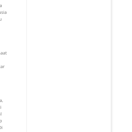
a
usia
u
saat
jar
a,
i
l
p
Di