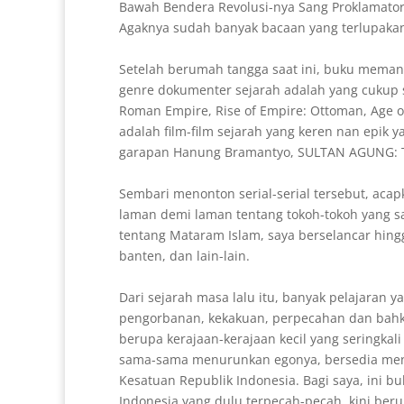
Bawah Bendera Revolusi-nya Sang Proklamato
Agaknya sudah banyak bacaan yang terlupaka
Setelah berumah tangga saat ini, buku meman
genre dokumenter sejarah adalah yang cukup ser
Roman Empire, Rise of Empire: Ottoman, Age of
adalah film-film sejarah yang keren nan epik y
garapan Hanung Bramantyo, SULTAN AGUNG: Ta
Sembari menonton serial-serial tersebut, aca
laman demi laman tentang tokoh-tokoh yang sa
tentang Mataram Islam, saya berselancar hingg
banten, dan lain-lain.
Dari sejarah masa lalu itu, banyak pelajaran y
pengorbanan, kekakuan, perpecahan dan bahkan
berupa kerajaan-kerajaan kecil yang seringka
sama-sama menurunkan egonya, bersedia meny
Kesatuan Republik Indonesia. Bagi saya, ini b
Indonesia yang dulu terpecah-pecah, kini b