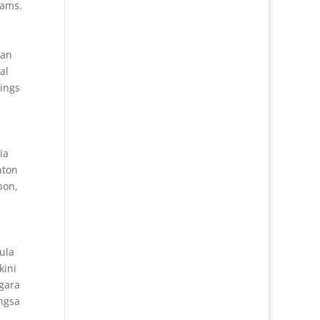
dams.
gan
al
kings
ia
nton
bon,
ula
kini
gara
angsa