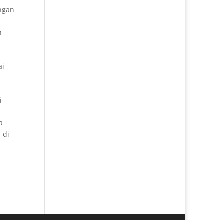
ngan
n
ai
i
a
 di