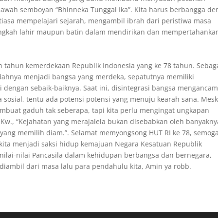
awah semboyan “Bhinneka Tunggal Ika”. Kita harus berbangga de
tiasa mempelajari sejarah, mengambil ibrah dari peristiwa masa
langkah lahir maupun batin dalam mendirikan dan mempertahanka
ah tahun kemerdekaan Republik Indonesia yang ke 78 tahun. Sebag
dahnya menjadi bangsa yang merdeka, sepatutnya memiliki
 dengan sebaik-baiknya. Saat ini, disintegrasi bangsa mengancam
a sosial, tentu ada potensi potensi yang menuju kearah sana. Mesk
pembuat gaduh tak seberapa, tapi kita perlu mengingat ungkapan
 Kw., “Kejahatan yang merajalela bukan disebabkan oleh banyakny
k yang memilih diam.”. Selamat memyongsong HUT RI ke 78, semoga
, kita menjadi saksi hidup kemajuan Negara Kesatuan Republik
ilai-nilai Pancasila dalam kehidupan berbangsa dan bernegara,
ambil dari masa lalu para pendahulu kita, Amin ya robb.