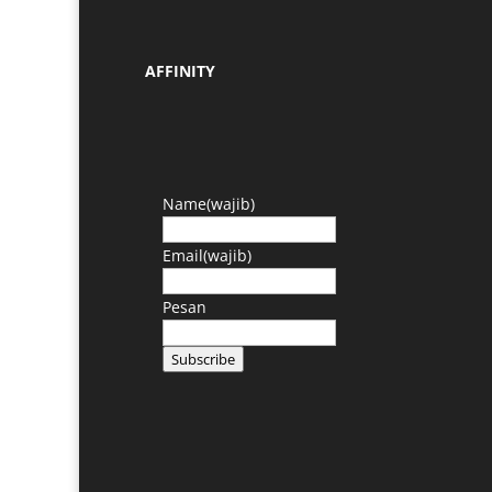
AFFINITY
Name
(wajib)
Email
(wajib)
Pesan
Subscribe