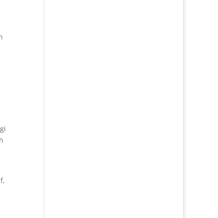
n
gi
h
f,