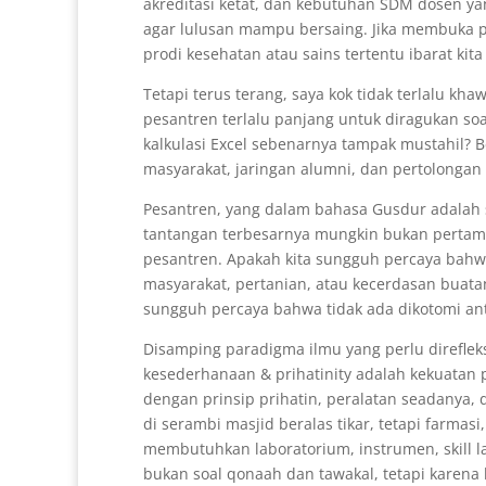
akreditasi ketat, dan kebutuhan SDM dosen ya
agar lulusan mampu bersaing. Jika membuka 
prodi kesehatan atau sains tertentu ibarat kit
Tetapi terus terang, saya kok tidak terlalu kha
pesantren terlalu panjang untuk diragukan soa
kalkulasi Excel sebenarnya tampak mustahil? 
masyarakat, jaringan alumni, dan pertolongan y
Pesantren, yang dalam bahasa Gusdur adalah su
tantangan terbesarnya mungkin bukan pertama-
pesantren. Apakah kita sungguh percaya bahwa 
masyarakat, pertanian, atau kecerdasan buata
sungguh percaya bahwa tidak ada dikotomi a
Disamping paradigma ilmu yang perlu direflek
kesederhanaan & prihatinity adalah kekuatan p
dengan prinsip prihatin, peralatan seadanya, d
di serambi masjid beralas tikar, tetapi farmasi
membutuhkan laboratorium, instrumen, skill l
bukan soal qonaah dan tawakal, tetapi karena 