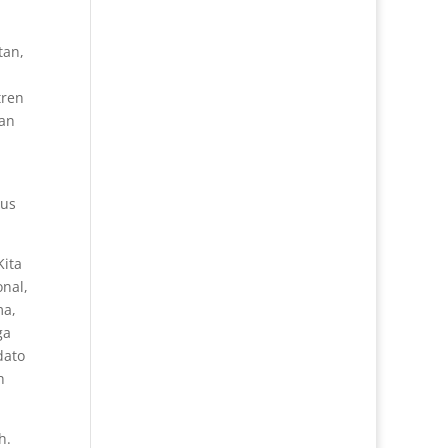
tan,
tren
kan
ius
Kita
onal,
ma,
ga
dato
h
h.