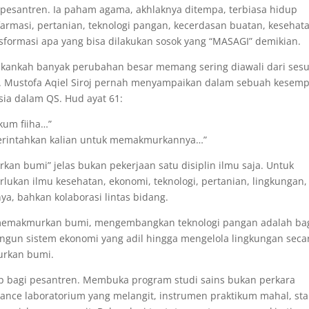
m pesantren. Ia paham agama, akhlaknya ditempa, terbiasa hidup
rmasi, pertanian, teknologi pangan, kecerdasan buatan, kesehat
nsformasi apa yang bisa dilakukan sosok yang “MASAGI” demikian.
bukankah banyak perubahan besar memang sering diawali dari ses
KH. Mustofa Aqiel Siroj pernah menyampaikan dalam sebuah kesem
ia dalam QS. Hud ayat 61:
kum fiiha…”
erintahkan kalian untuk memakmurkannya…”
an bumi” jelas bukan pekerjaan satu disiplin ilmu saja. Untuk
kan ilmu kesehatan, ekonomi, teknologi, pertanian, lingkungan,
a, bahkan kolaborasi lintas bidang.
memakmurkan bumi, mengembangkan teknologi pangan adalah ba
un sistem ekonomi yang adil hingga mengelola lingkungan seca
urkan bumi.
kup bagi pesantren. Membuka program studi sains bukan perkara
nce laboratorium yang melangit, instrumen praktikum mahal, st