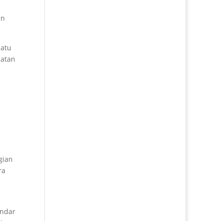
an
uatu
patan
gian
ra
andar