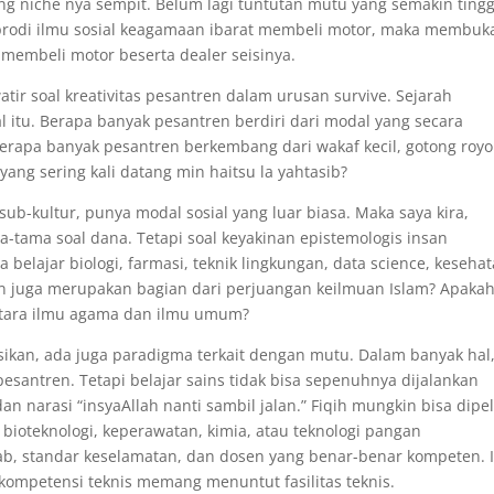
ng niche nya sempit. Belum lagi tuntutan mutu yang semakin tingg
prodi ilmu sosial keagamaan ibarat membeli motor, maka membuk
a membeli motor beserta dealer seisinya.
watir soal kreativitas pesantren dalam urusan survive. Sejarah
l itu. Berapa banyak pesantren berdiri dari modal yang secara
Berapa banyak pesantren berkembang dari wakaf kecil, gotong roy
ang sering kali datang min haitsu la yahtasib?
b-kultur, punya modal sosial yang luar biasa. Maka saya kira,
tama soal dana. Tetapi soal keyakinan epistemologis insan
belajar biologi, farmasi, teknik lingkungan, data science, keseha
n juga merupakan bagian dari perjuangan keilmuan Islam? Apakah
ntara ilmu agama dan ilmu umum?
sikan, ada juga paradigma terkait dengan mutu. Dalam banyak hal
esantren. Tetapi belajar sains tidak bisa sepenuhnya dijalankan
an narasi “insyaAllah nanti sambil jalan.” Fiqih mungkin bisa dipel
, bioteknologi, keperawatan, kimia, atau teknologi pangan
ab, standar keselamatan, dan dosen yang benar-benar kompeten. I
kompetensi teknis memang menuntut fasilitas teknis.