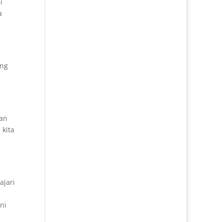
i
a
ong
tan
 kita
,
ajari
ni