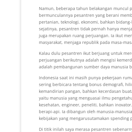
Namun, beberapa tahun belakangan muncul pe
bermunculannya pesantren yang berani membu
pertanian, teknologi, ekonomi, bahkan bidang-b
sejatinya, pesantren tidak pernah hanya menj
juga merupakan ruang perjuangan. Ia ikut m
masyarakat, menjaga republik pada masa-masa 
Kalau dulu pesantren ikut berjuang untuk mer
perjuangan berikutnya adalah mengisi kemerdek
adalah pembangunan sumber daya manusia bida
Indonesia saat ini masih punya pekerjaan ru
sering berbicara tentang bonus demografi, hilir
kemandirian pangan, bahkan kecerdasan buat
yaitu manusia yang menguasai ilmu pengetahua
kesehatan, engineer, peneliti, bahkan inovat
berapi-api. Ia dibangun oleh manusia-manusi
kebijakan yang mengarusutamakan spending p
Di titik inilah saya merasa pesantren sebenar