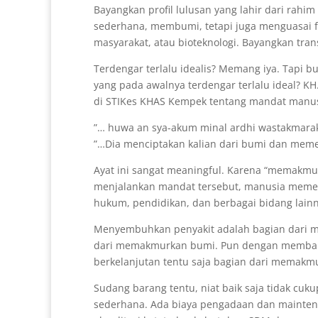
Bayangkan profil lulusan yang lahir dari rahi
sederhana, membumi, tetapi juga menguasai fa
masyarakat, atau bioteknologi. Bayangkan tra
Terdengar terlalu idealis? Memang iya. Tapi 
yang pada awalnya terdengar terlalu ideal? 
di STIKes KHAS Kempek tentang mandat manus
”… huwa an sya-akum minal ardhi wastakmara
”…Dia menciptakan kalian dari bumi dan mem
Ayat ini sangat meaningful. Karena “memakmurk
menjalankan mandat tersebut, manusia memerlu
hukum, pendidikan, dan berbagai bidang lainny
Menyembuhkan penyakit adalah bagian dari 
dari memakmurkan bumi. Pun dengan membang
berkelanjutan tentu saja bagian dari memakm
Sudang barang tentu, niat baik saja tidak cu
sederhana. Ada biaya pengadaan dan maintena