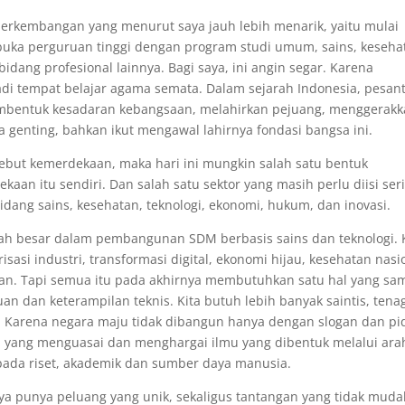
rkembangan yang menurut saya jauh lebih menarik, yaitu mulai
ka perguruan tinggi dengan program studi umum, sains, keseha
idang profesional lainnya. Bagi saya, ini angin segar. Karena
adi tempat belajar agama semata. Dalam sejarah Indonesia, pesan
embentuk kesadaran kebangsaan, melahirkan pejuang, menggerak
genting, bahkan ikut mengawal lahirnya fondasi bangsa ini.
ebut kemerdekaan, maka hari ini mungkin salah satu bentuk
aan itu sendiri. Dan salah satu sektor yang masih perlu diisi ser
ng sains, kesehatan, teknologi, ekonomi, hukum, dan inovasi.
mah besar dalam pembangunan SDM berbasis sains dan teknologi. 
isasi industri, transformasi digital, ekonomi hijau, kesehatan nasi
an. Tapi semua itu pada akhirnya membutuhkan satu hal yang sa
n dan keterampilan teknis. Kita butuh lebih banyak saintis, tena
or. Karena negara maju tidak dibangun hanya dengan slogan dan pi
a yang menguasai dan menghargai ilmu yang dibentuk melalui ara
ada riset, akademik dan sumber daya manusia.
nya punya peluang yang unik, sekaligus tantangan yang tidak muda