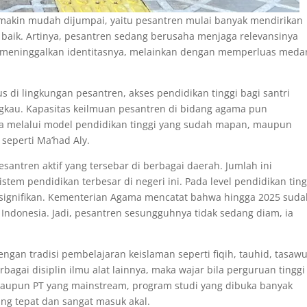
emakin mudah dijumpai, yaitu pesantren mulai banyak mendirikan
 baik. Artinya, pesantren sedang berusaha menjaga relevansinya
eninggalkan identitasnya, melainkan dengan memperluas meda
 di lingkungan pesantren, akses pendidikan tinggi bagi santri
gkau. Kapasitas keilmuan pesantren di bidang agama pun
ya melalui model pendidikan tinggi yang sudah mapan, maupun
 seperti Ma’had Aly.
pesantren aktif yang tersebar di berbagai daerah. Jumlah ini
tem pendidikan terbesar di negeri ini. Pada level pendidikan ting
 signifikan. Kementerian Agama mencatat bahwa hingga 2025 suda
i Indonesia. Jadi, pesantren sesungguhnya tidak sedang diam, ia
gan tradisi pembelajaran keislaman seperti fiqih, tauhid, tasawu
rbagai disiplin ilmu alat lainnya, maka wajar bila perguruan tinggi
alaupun PT yang mainstream, program studi yang dibuka banyak
ang tepat dan sangat masuk akal.