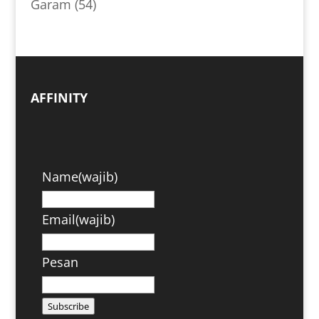
Garam
(54)
AFFINITY
Name
(wajib)
Email
(wajib)
Pesan
Subscribe