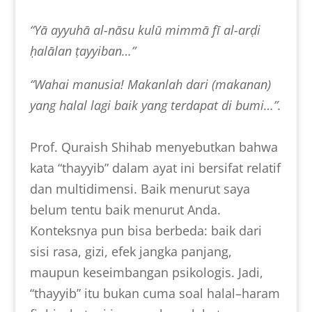
“Yā ayyuhā al-nāsu kulū mimmā fī al-arḍi
ḥalālan ṭayyiban…”
“Wahai manusia! Makanlah dari (makanan)
yang halal lagi baik yang terdapat di bumi…”.
Prof. Quraish Shihab menyebutkan bahwa
kata “thayyib” dalam ayat ini bersifat relatif
dan multidimensi. Baik menurut saya
belum tentu baik menurut Anda.
Konteksnya pun bisa berbeda: baik dari
sisi rasa, gizi, efek jangka panjang,
maupun keseimbangan psikologis. Jadi,
“thayyib” itu bukan cuma soal halal–haram